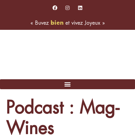
«
Buvez
b
i
e
n
et
vivez
Joyeux
»
Podcast :
Mag-
Wines