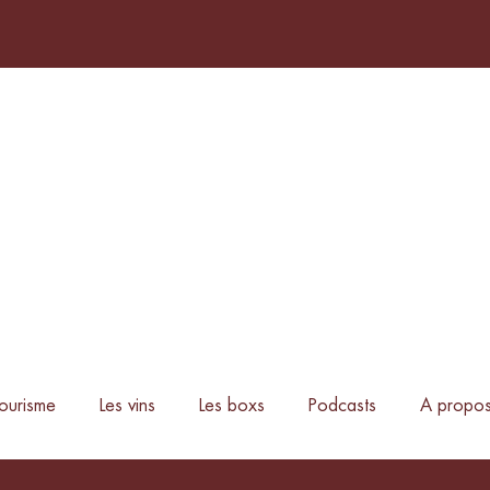
urisme
Les vins
Les boxs
Podcasts
A propo