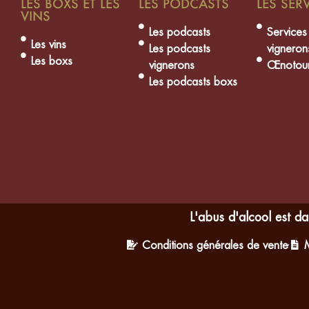
LES BOXS ET LES
LES PODCASTS
LES SER
VINS
Les podcasts
Services
Les vins
Les podcasts
vigneron
Les boxs
vignerons
Œnotour
Les podcasts boxs
L'abus d'alcool est 
Conditions générales de vente