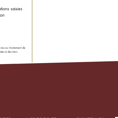
tions saisies
ion
aires au traitement de
ées à des tiers.