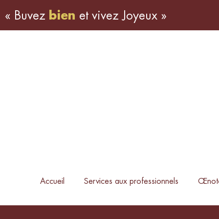
«
Buvez
b
i
e
n
et
vivez
Joyeux
»
Accueil
Services aux professionnels
Œnoto