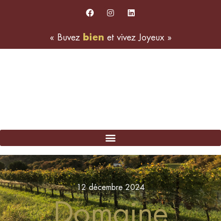
«
Buvez
b
i
e
n
et
vivez
Joyeux
»
12 décembre 2024
Domaine